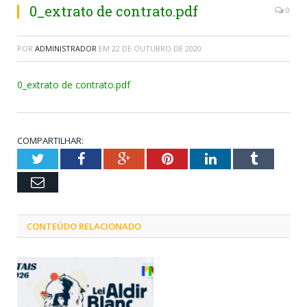
0_extrato de contrato.pdf
0
POR
ADMINISTRADOR
EM
22 DE OUTUBRO DE 2020
0_extrato de contrato.pdf
COMPARTILHAR:
Twitter
Facebook
Google+
Pinterest
LinkedIn
Tumblr
Email
CONTEÚDO RELACIONADO