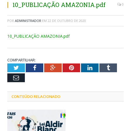
10_PUBLICAÇÃO AMAZONIA.pdf
0
POR
ADMINISTRADOR
EM
22 DE OUTUBRO DE 2020
10_PUBLICAÇÃO AMAZONIA.pdf
COMPARTILHAR:
Twitter
Facebook
Google+
Pinterest
LinkedIn
Tumblr
Email
CONTEÚDO RELACIONADO