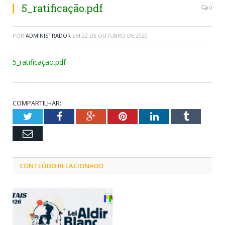
5_ratificação.pdf
0
POR
ADMINISTRADOR
EM
22 DE OUTUBRO DE 2020
5_ratificação.pdf
COMPARTILHAR:
Twitter
Facebook
Google+
Pinterest
LinkedIn
Tumblr
Email
CONTEÚDO RELACIONADO