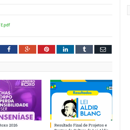
E.pdf
tter
Facebook
Google+
Pinterest
LinkedIn
Tumblr
Email
Roxo 2026
Resultado Final de Projetos e