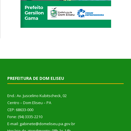
PREFEITURA DE DOM ELISEU
End.: Av. Juscelino Kubitscheck, 02
Centro – Dom Eliseu – PA
CEP: 68633-000
Fone: (94) 3335-2210
E-mail: gabinete@domeliseu.pa.gov.br
Horário de atendimento: 08h às 14h