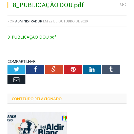
8_PUBLICAÇÃO DOU.pdf
0
POR
ADMINISTRADOR
EM
22 DE OUTUBRO DE 2020
8_PUBLICAÇÃO DOU.pdf
COMPARTILHAR:
Twitter
Facebook
Google+
Pinterest
LinkedIn
Tumblr
Email
CONTEÚDO RELACIONADO