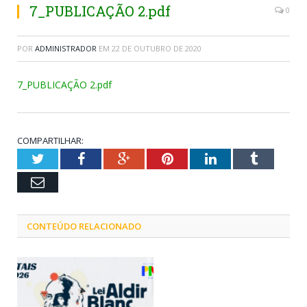
7_PUBLICAÇÃO 2.pdf
0
POR
ADMINISTRADOR
EM
22 DE OUTUBRO DE 2020
7_PUBLICAÇÃO 2.pdf
COMPARTILHAR:
Twitter
Facebook
Google+
Pinterest
LinkedIn
Tumblr
Email
CONTEÚDO RELACIONADO