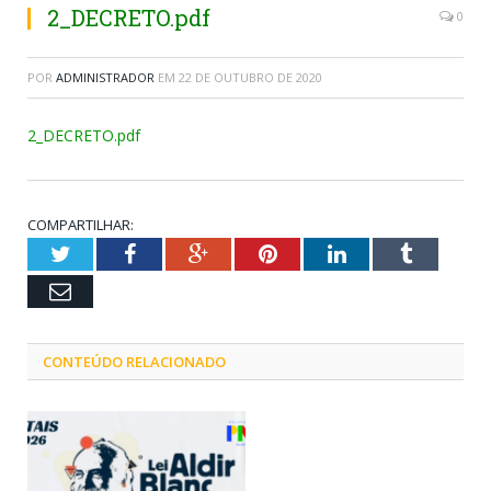
2_DECRETO.pdf
0
POR
ADMINISTRADOR
EM
22 DE OUTUBRO DE 2020
2_DECRETO.pdf
COMPARTILHAR:
Twitter
Facebook
Google+
Pinterest
LinkedIn
Tumblr
Email
CONTEÚDO RELACIONADO