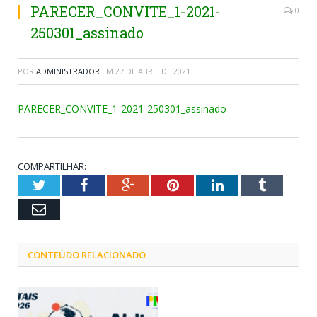
PARECER_CONVITE_1-2021-
0
250301_assinado
POR
ADMINISTRADOR
EM
27 DE ABRIL DE 2021
PARECER_CONVITE_1-2021-250301_assinado
COMPARTILHAR:
Twitter
Facebook
Google+
Pinterest
LinkedIn
Tumblr
Email
CONTEÚDO RELACIONADO