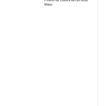
Pontos de Cultura da Lei Aldir
Blanc