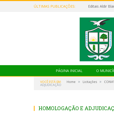
ÚLTIMAS PUBLICAÇÕES:
Editais Aldir B
PÁGINA INICIAL
O MUNICÍ
»
»
VOCÊ ESTÁ EM:
Home
Licitações
CONVIT
ADJUDICAÇÃO
HOMOLOGAÇÃO E ADJUDICA