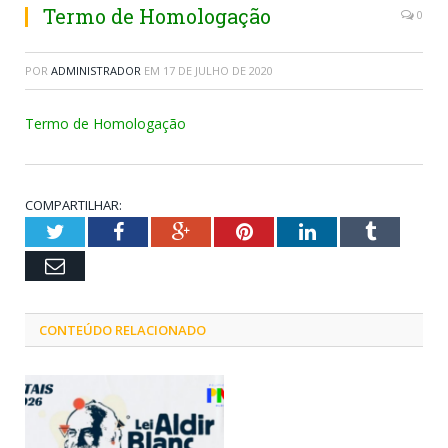
Termo de Homologação
0
POR
ADMINISTRADOR
EM
17 DE JULHO DE 2020
Termo de Homologação
COMPARTILHAR:
Twitter
Facebook
Google+
Pinterest
LinkedIn
Tumblr
Email
CONTEÚDO RELACIONADO