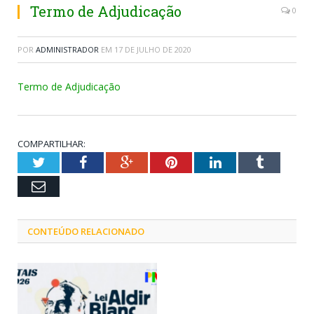
Termo de Adjudicação
0
POR
ADMINISTRADOR
EM
17 DE JULHO DE 2020
Termo de Adjudicação
COMPARTILHAR:
Twitter
Facebook
Google+
Pinterest
LinkedIn
Tumblr
Email
CONTEÚDO RELACIONADO