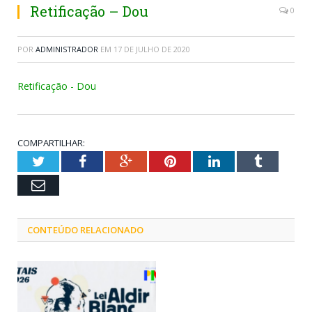
Retificação – Dou
0
POR
ADMINISTRADOR
EM
17 DE JULHO DE 2020
Retificação - Dou
COMPARTILHAR:
Twitter
Facebook
Google+
Pinterest
LinkedIn
Tumblr
Email
CONTEÚDO RELACIONADO