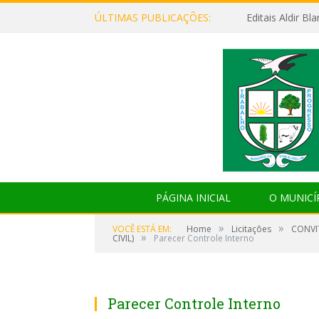
ÚLTIMAS PUBLICAÇÕES:
Editais Aldir B
PÁGINA INICIAL
O MUNICÍ
»
»
VOCÊ ESTÁ EM:
Home
Licitações
CONVI
»
CIVIL)
Parecer Controle Interno
Parecer Controle Interno