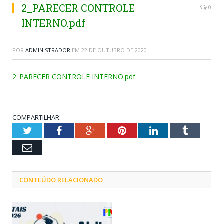
2_PARECER CONTROLE
0
INTERNO.pdf
POR
ADMINISTRADOR
EM
22 DE OUTUBRO DE 2020
2_PARECER CONTROLE INTERNO.pdf
COMPARTILHAR:
Twitter
Facebook
Google+
Pinterest
LinkedIn
Tumblr
Email
CONTEÚDO RELACIONADO