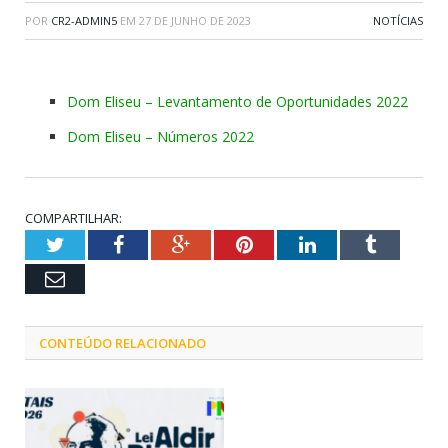
POR
CR2-ADMIN5
EM
27 DE JUNHO DE 2023
NOTÍCIAS
Dom Eliseu – Levantamento de Oportunidades 2022
Dom Eliseu – Números 2022
COMPARTILHAR:
Twitter
Facebook
Google+
Pinterest
LinkedIn
Tumblr
Email
CONTEÚDO RELACIONADO