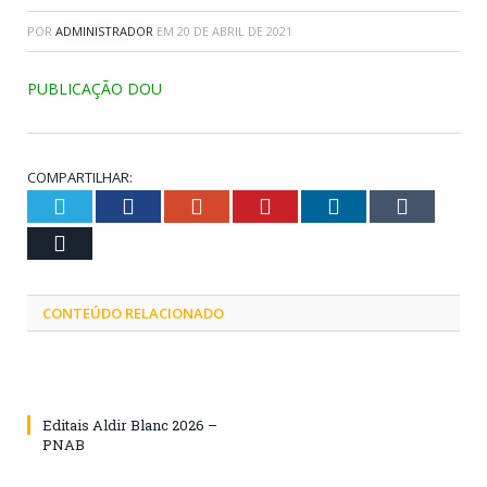
POR
ADMINISTRADOR
EM
20 DE ABRIL DE 2021
PUBLICAÇÃO DOU
COMPARTILHAR:
Twitter
Facebook
Google+
Pinterest
LinkedIn
Tumblr
Email
CONTEÚDO RELACIONADO
Editais Aldir Blanc 2026 –
PNAB