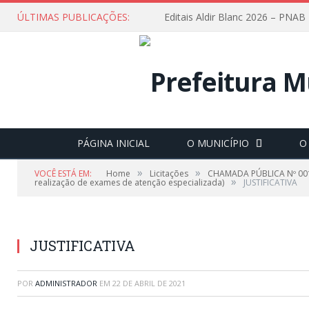
ÚLTIMAS PUBLICAÇÕES:
Editais Aldir Blanc 2026 – PNAB
PÁGINA INICIAL
O MUNICÍPIO
O
»
»
VOCÊ ESTÁ EM:
Home
Licitações
CHAMADA PÚBLICA Nº 001/2
»
realização de exames de atenção especializada)
JUSTIFICATIVA
JUSTIFICATIVA
POR
ADMINISTRADOR
EM
22 DE ABRIL DE 2021