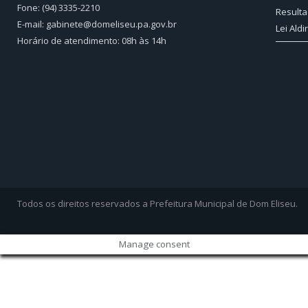
Fone: (94) 3335-2210
Resulta
E-mail: gabinete@domeliseu.pa.gov.br
Lei Aldi
Horário de atendimento: 08h às 14h
Todos os direitos reservados a Prefeitura Municipal de Dom Eliseu.
Manage consent