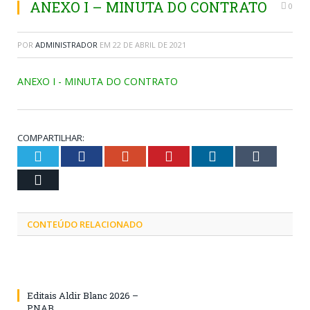
ANEXO I – MINUTA DO CONTRATO
0
POR
ADMINISTRADOR
EM
22 DE ABRIL DE 2021
ANEXO I - MINUTA DO CONTRATO
COMPARTILHAR:
Twitter
Facebook
Google+
Pinterest
LinkedIn
Tumblr
Email
CONTEÚDO RELACIONADO
Editais Aldir Blanc 2026 –
PNAB