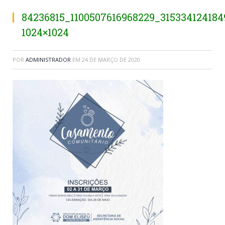
84236815_1100507616968229_315334124184
1024×1024
POR
ADMINISTRADOR
EM
24 DE MARÇO DE 2020