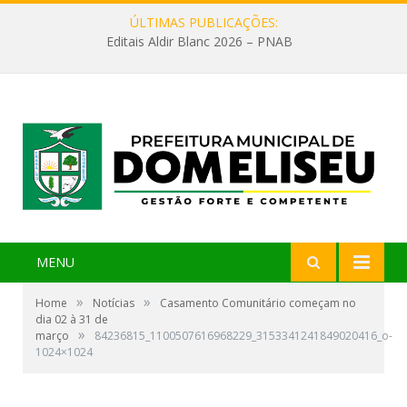
ÚLTIMAS PUBLICAÇÕES:
Editais Aldir Blanc 2026 – PNAB
MENU
»
»
Home
Notícias
Casamento Comunitário começam no
dia 02 à 31 de
»
março
84236815_1100507616968229_3153341241849020416_o-
1024×1024