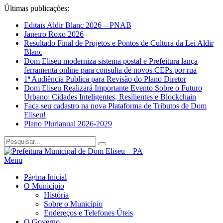
Últimas publicações:
Editais Aldir Blanc 2026 – PNAB
Janeiro Roxo 2026
Resultado Final de Projetos e Pontos de Cultura da Lei Aldir
Blanc
Dom Eliseu moderniza sistema postal e Prefeitura lança
ferramenta online para consulta de novos CEPs por rua
1ª Audiência Publica para Revisão do Plano Diretor
Dom Eliseu Realizará Importante Evento Sobre o Futuro
Urbano: Cidades Inteligentes, Resilientes e Blockchain
Faça seu cadastro na nova Plataforma de Tributos de Dom
Eliseu!
Plano Plurianual 2026-2029
Menu
Página Inicial
O Município
História
Sobre o Município
Endereços e Telefones Úteis
O Governo