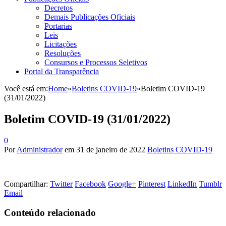
Decretos
Demais Publicações Oficiais
Portarias
Leis
Licitações
Resoluções
Consursos e Processos Seletivos
Portal da Transparência
Você está em:
Home
»
Boletins COVID-19
»
Boletim COVID-19
(31/01/2022)
Boletim COVID-19 (31/01/2022)
0
Por
Administrador
em
31 de janeiro de 2022
Boletins COVID-19
Compartilhar:
Twitter
Facebook
Google+
Pinterest
LinkedIn
Tumblr
Email
Conteúdo relacionado