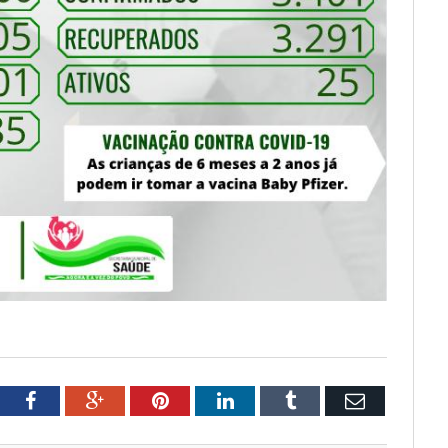
tter
Facebook
Google+
Pinterest
LinkedIn
Tumblr
Email