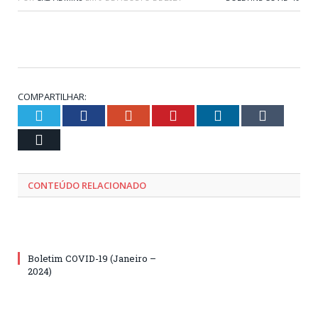
COMPARTILHAR:
Twitter
Facebook
Google+
Pinterest
LinkedIn
Tumblr
Email
CONTEÚDO RELACIONADO
Boletim COVID-19 (Janeiro –
2024)