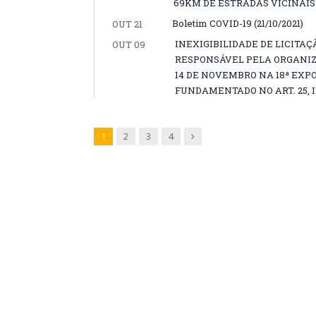
69KM DE ESTRADAS VICINAIS
Boletim COVID-19 (21/10/2021)
OUT 21
INEXIGIBILIDADE DE LICITAÇ
OUT 09
RESPONSÁVEL PELA ORGANIZAÇ
14 DE NOVEMBRO NA 18ª EXP
FUNDAMENTADO NO ART. 25, IN
Next
1
2
3
4