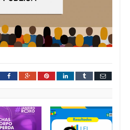
tter
Facebook
Google+
Pinterest
LinkedIn
Tumblr
Email