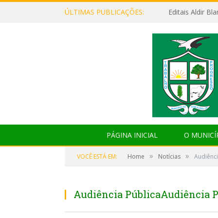
ÚLTIMAS PUBLICAÇÕES:
Editais Aldir B
PÁGINA INICIAL
O MUNICÍ
»
»
VOCÊ ESTÁ EM:
Home
Notícias
Audiênci
Audiência PúblicaAudiência P