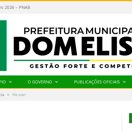
lanc 2026 – PNAB
PIO
O GOVERNO
PUBLICAÇÕES OFICIAIS
»
cia
file-user