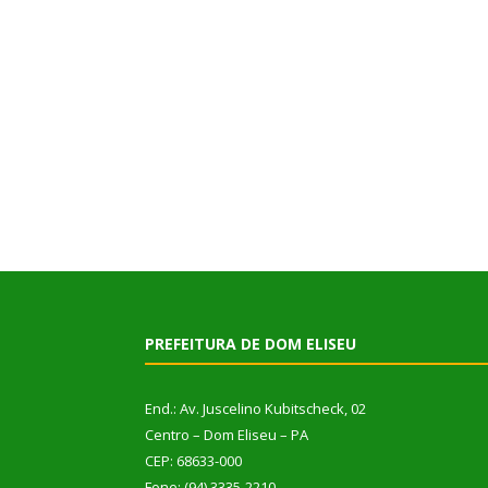
PREFEITURA DE DOM ELISEU
End.: Av. Juscelino Kubitscheck, 02
Centro – Dom Eliseu – PA
CEP: 68633-000
Fone: (94) 3335-2210