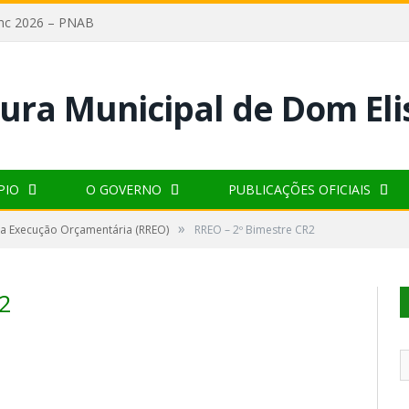
lanc 2026 – PNAB
PIO
O GOVERNO
PUBLICAÇÕES OFICIAIS
»
da Execução Orçamentária (RREO)
RREO – 2º Bimestre CR2
2