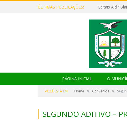
ÚLTIMAS PUBLICAÇÕES:
Editais Aldir B
PÁGINA INICIAL
O MUNICÍ
»
»
VOCÊ ESTÁ EM:
Home
Convênios
Segund
SEGUNDO ADITIVO – PR