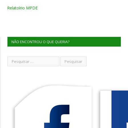
Relatoìrio MPDE
NÃO ENCONTROU O QUE QUERIA?