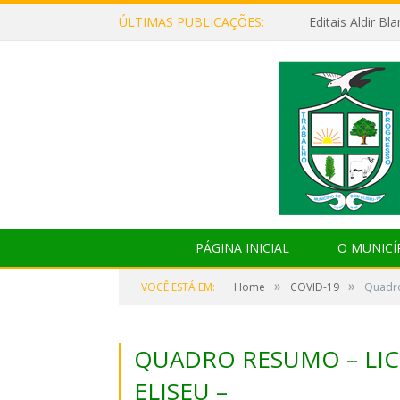
ÚLTIMAS PUBLICAÇÕES:
Editais Aldir B
PÁGINA INICIAL
O MUNICÍ
»
»
VOCÊ ESTÁ EM:
Home
COVID-19
Quadro
QUADRO RESUMO – LIC
ELISEU –