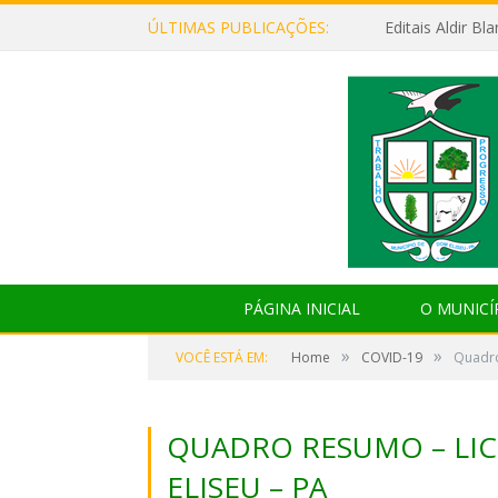
ÚLTIMAS PUBLICAÇÕES:
Editais Aldir B
PÁGINA INICIAL
O MUNICÍ
»
»
VOCÊ ESTÁ EM:
Home
COVID-19
Quadro
QUADRO RESUMO – LIC
ELISEU – PA