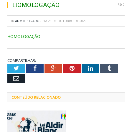
HOMOLOGAÇÃO
0
POR
ADMINISTRADOR
EM
28 DE OUTUBRO DE 2020
HOMOLOGAÇÃO
COMPARTILHAR:
Twitter
Facebook
Google+
Pinterest
LinkedIn
Tumblr
Email
CONTEÚDO RELACIONADO