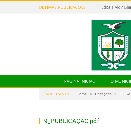
ÚLTIMAS PUBLICAÇÕES:
Editais Aldir B
PÁGINA INICIAL
O MUNICÍ
»
»
VOCÊ ESTÁ EM:
Home
Licitações
PREGÃO
9_PUBLICAÇÃO.pdf