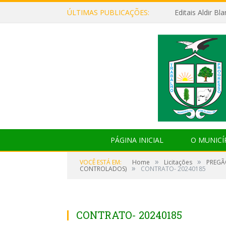
ÚLTIMAS PUBLICAÇÕES:
Editais Aldir B
PÁGINA INICIAL
O MUNICÍ
»
»
VOCÊ ESTÁ EM:
Home
Licitações
PREGÃ
»
CONTROLADOS)
CONTRATO- 20240185
CONTRATO- 20240185