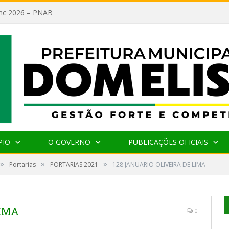
lanc 2026 – PNAB
PIO
O GOVERNO
PUBLICAÇÕES OFICIAIS
»
»
»
Portarias
PORTARIAS 2021
128 JANUARIO OLIVEIRA DE LIMA
LIMA
0