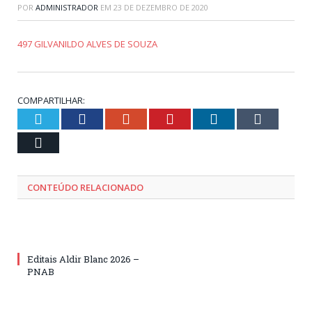
POR
ADMINISTRADOR
EM
23 DE DEZEMBRO DE 2020
497 GILVANILDO ALVES DE SOUZA
COMPARTILHAR:
Twitter
Facebook
Google+
Pinterest
LinkedIn
Tumblr
Email
CONTEÚDO RELACIONADO
Editais Aldir Blanc 2026 –
PNAB