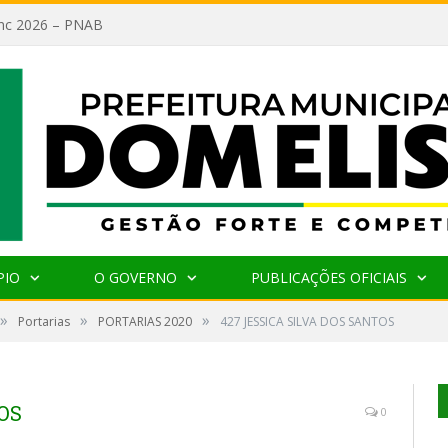
lanc 2026 – PNAB
PIO
O GOVERNO
PUBLICAÇÕES OFICIAIS
»
»
»
Portarias
PORTARIAS 2020
427 JESSICA SILVA DOS SANTOS
OS
0