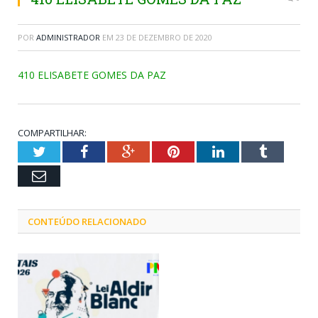
POR
ADMINISTRADOR
EM
23 DE DEZEMBRO DE 2020
410 ELISABETE GOMES DA PAZ
COMPARTILHAR:
Twitter
Facebook
Google+
Pinterest
LinkedIn
Tumblr
Email
CONTEÚDO RELACIONADO