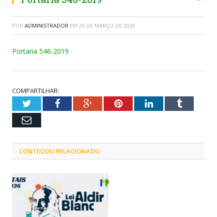
POR
ADMINISTRADOR
EM
26 DE MARÇO DE 2020
Portaria 546-2019
COMPARTILHAR:
Twitter
Facebook
Google+
Pinterest
LinkedIn
Tumblr
Email
CONTEÚDO RELACIONADO