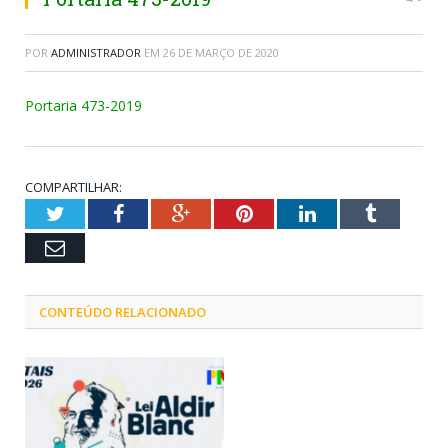
POR
ADMINISTRADOR
EM
26 DE MARÇO DE 2020
Portaria 473-2019
COMPARTILHAR:
Twitter
Facebook
Google+
Pinterest
LinkedIn
Tumblr
Email
CONTEÚDO RELACIONADO