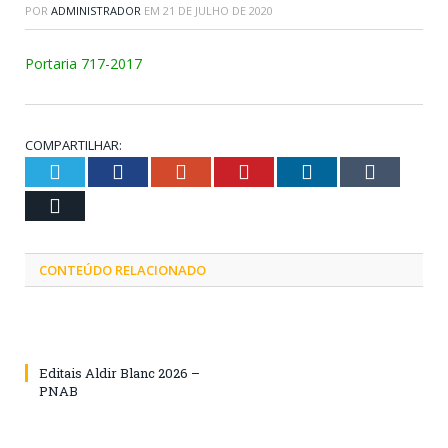
POR
ADMINISTRADOR
EM
21 DE JULHO DE 2020
Portaria 717-2017
COMPARTILHAR:
Twitter
Facebook
Google+
Pinterest
LinkedIn
Tumblr
Email
CONTEÚDO RELACIONADO
Editais Aldir Blanc 2026 –
PNAB