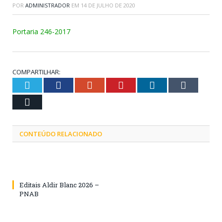
POR
ADMINISTRADOR
EM
14 DE JULHO DE 2020
Portaria 246-2017
COMPARTILHAR:
Twitter
Facebook
Google+
Pinterest
LinkedIn
Tumblr
Email
CONTEÚDO RELACIONADO
Editais Aldir Blanc 2026 –
PNAB