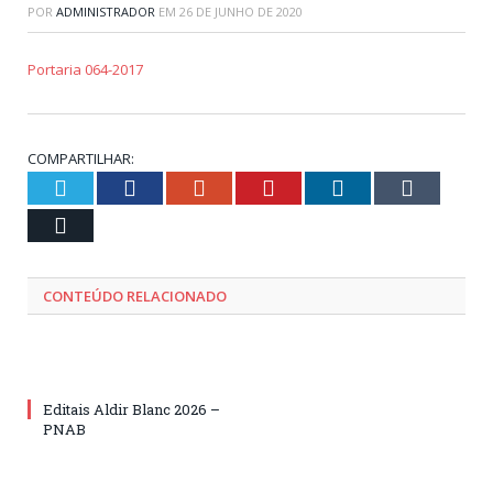
POR
ADMINISTRADOR
EM
26 DE JUNHO DE 2020
Portaria 064-2017
COMPARTILHAR:
Twitter
Facebook
Google+
Pinterest
LinkedIn
Tumblr
Email
CONTEÚDO RELACIONADO
Editais Aldir Blanc 2026 –
PNAB