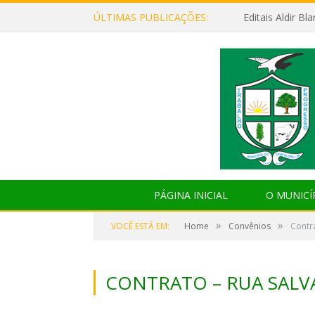
ÚLTIMAS PUBLICAÇÕES:
Editais Aldir B
PÁGINA INICIAL
O MUNICÍ
»
»
VOCÊ ESTÁ EM:
Home
Convênios
Contr
CONTRATO – RUA SAL