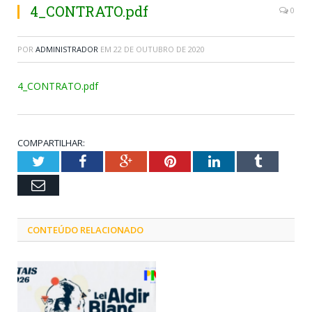
4_CONTRATO.pdf
0
POR
ADMINISTRADOR
EM
22 DE OUTUBRO DE 2020
4_CONTRATO.pdf
COMPARTILHAR:
Twitter
Facebook
Google+
Pinterest
LinkedIn
Tumblr
Email
CONTEÚDO RELACIONADO