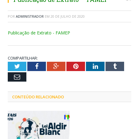
POR
ADMINISTRADOR
EM
20 DE JULHO DE 2020
Publicação de Extrato - FAMEP
COMPARTILHAR:
Twitter
Facebook
Google+
Pinterest
LinkedIn
Tumblr
Email
CONTEÚDO RELACIONADO