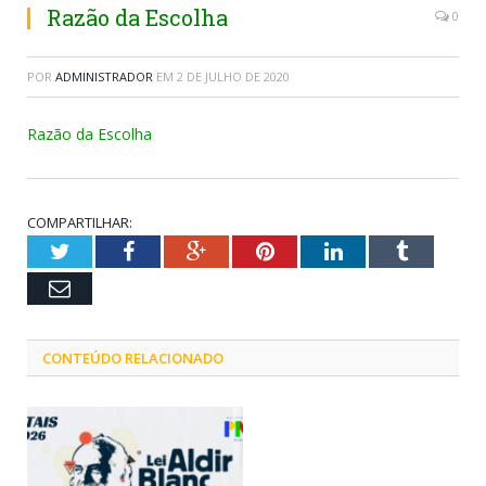
Razão da Escolha
0
POR
ADMINISTRADOR
EM
2 DE JULHO DE 2020
Razão da Escolha
COMPARTILHAR:
Twitter
Facebook
Google+
Pinterest
LinkedIn
Tumblr
Email
CONTEÚDO RELACIONADO