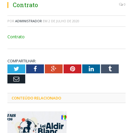
Contrato
0
POR
ADMINISTRADOR
EM
2 DE JULHO DE 2020
Contrato
COMPARTILHAR:
Twitter
Facebook
Google+
Pinterest
LinkedIn
Tumblr
Email
CONTEÚDO RELACIONADO