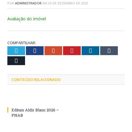
POR
ADMINISTRADOR
EM
29 DE DEZEMBRO DE 2020
Avaliação do Imóvel
COMPARTILHAR:
Twitter
Facebook
Google+
Pinterest
LinkedIn
Tumblr
Email
CONTEÚDO RELACIONADO
Editais Aldir Blanc 2026 –
PNAB