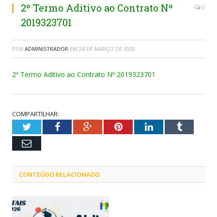
2º Termo Aditivo ao Contrato Nº
0
2019323701
POR
ADMINISTRADOR
EM
24 DE MARÇO DE 2020
2º Termo Aditivo ao Contrato Nº 2019323701
COMPARTILHAR:
Twitter
Facebook
Google+
Pinterest
LinkedIn
Tumblr
Email
CONTEÚDO RELACIONADO